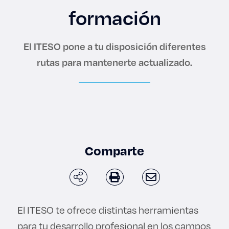
Enlaces de interés
formación
Aspirantes
El ITESO pone a tu disposición diferentes
Becas
rutas para mantenerte actualizado.
Graduaciones
CRUCE
Derecho
Comparte
Lo más buscado
El ITESO te ofrece distintas herramientas
Carreras
para tu desarrollo profesional en los campos