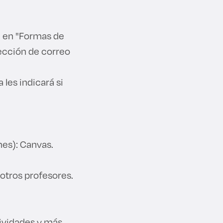
n en "Formas de
ección de correo
 les indicará si
nes): Canvas.
otros profesores.
tividades y más