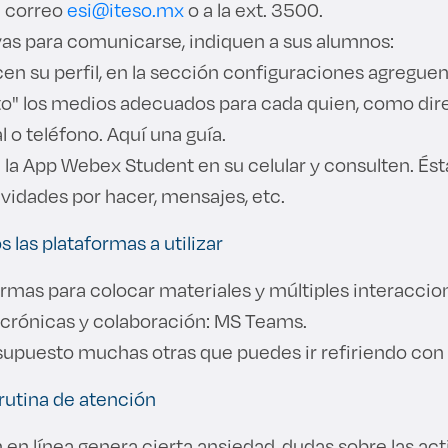
 correo
esi@iteso.mx
o a la ext. 3500.
vas para comunicarse, indiquen a sus alumnos:
cen su perfil, en la sección configuraciones agregue
o" los medios adecuados para cada quien, como dir
 o teléfono. Aquí una guía.
 la App Webex Student en su celular y consulten. Ésta
ividades por hacer, mensajes, etc.
s las plataformas a utilizar
rmas para colocar materiales y múltiples interaccio
ncrónicas y colaboración: MS Teams.
supuesto muchas otras que puedes ir refiriendo con 
rutina de atención
 en línea genera cierta ansiedad, dudas sobre las ac