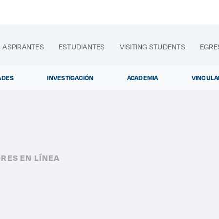
ASPIRANTES
ESTUDIANTES
VISITING STUDENTS
EGRE
ADES
INVESTIGACIÓN
ACADEMIA
VINCULA
lora sitios web, programas académicos, actividades y noti
RES EN LÍNEA
Diplomados
|