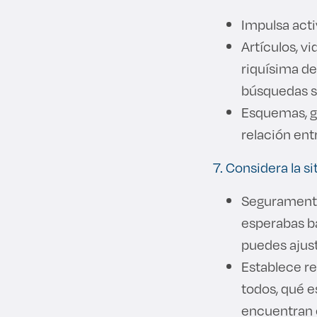
Impulsa acti
Artículos, vi
riquísima de
búsquedas s
Esquemas, gr
relación ent
7. Considera la s
Seguramente
esperabas ba
puedes ajust
Establece re
todos, qué 
encuentran e