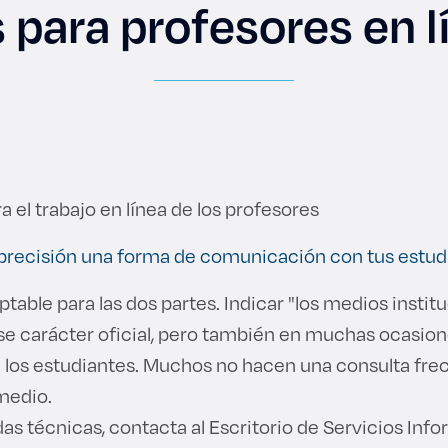
s para profesores en l
es de interés
Lo más buscado
antes
Carreras
a el trabajo en línea de los profesores
Derecho
 precisión una forma de comunicación con tus estud
aciones
Prepa ITESO
table para las dos partes. Indicar "los medios instit
ese carácter oficial, pero también en muchas ocasio
E
Becas
e los estudiantes. Muchos no hacen una consulta fre
ho
Sustentabilidad
 medio.
das técnicas, contacta al Escritorio de Servicios Info