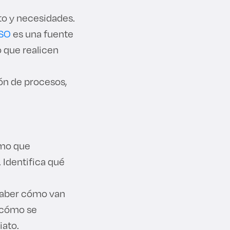
to y necesidades.
ESO
es una fuente
o que realicen
ión de procesos,
tmo que
 Identifica qué
 saber cómo van
, cómo se
iato.