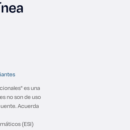
ínea
iantes
ucionales" es una
nes no son de uso
cuente. Acuerda
rmáticos (ESI)