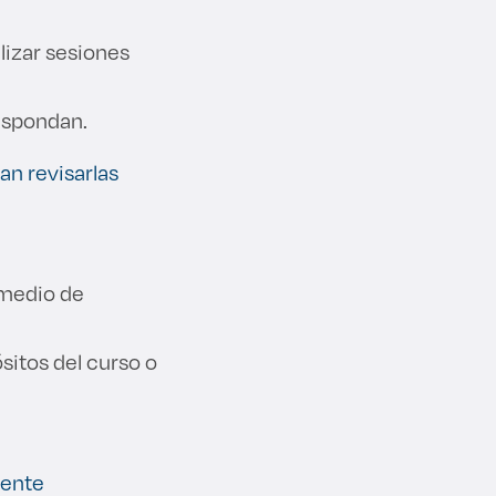
alizar sesiones
respondan.
an revisarlas
 medio de
ósitos del curso o
iente