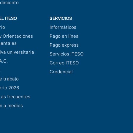
dimiento
EL ITESO
SERVICIOS
rio
Informáticos
y Orientaciones
Pago en línea
entales
Pago express
va universitaria
Servicios ITESO
A.C.
Correo ITESO
a
Credencial
e trabajo
ario 2026
as frecuentes
n a medios