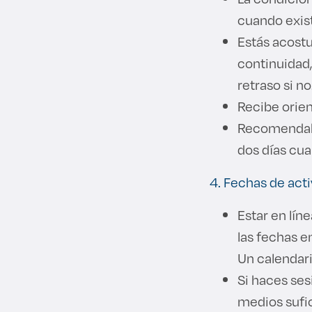
cuando exist
Estás acost
continuidad,
retraso si no
Recibe orien
Recomendable
dos días cu
4. Fechas de act
Estar en lín
las fechas e
Un calendari
Si haces ses
medios sufic