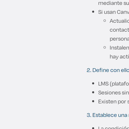
mediante su
Si usan Can
Actuali
contact
personal
Instalen
hay act
2. Define con ello
LMS (platafo
Sesiones si
Existen por 
3. Establece una 
La condición