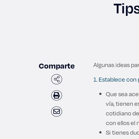
Tip
Enlac
Aspir
Comparte
Algunas ideas par
Becas
1. Establece con
Gradu
Que sea acep
vía, tienen 
CRUC
cotidiano d
Derec
con ellos el
Si tienes du