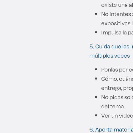
existe una al
No intentes s
expositivas 
Impulsa la p
5. Cuida que las
múltiples veces
Ponlas por e
Cómo, cuándo
entrega, pro
No pidas sol
del tema.
Ver un video,
6. Aporta materia